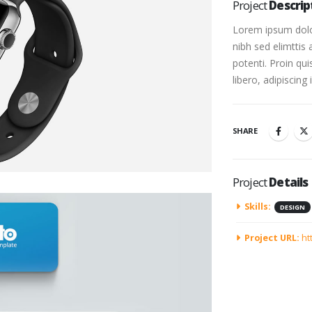
Project
Descrip
Lorem ipsum dolor
nibh sed elimttis 
potenti. Proin qu
libero, adipiscing
SHARE
Project
Details
Skills:
DESIGN
Project URL:
ht