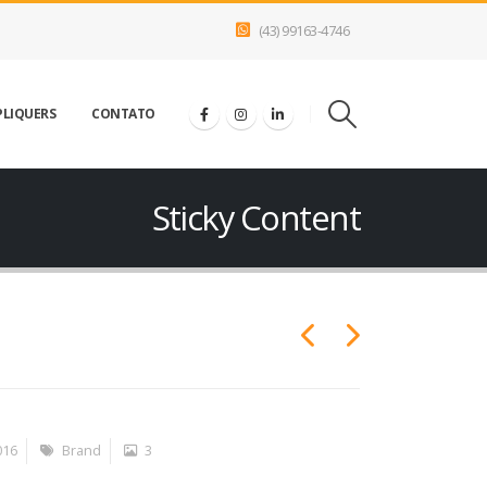
(43) 99163-4746
PLIQUERS
CONTATO
Sticky Content
016
Brand
3