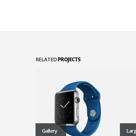
RELATED
PROJECTS
Large Slider
Left